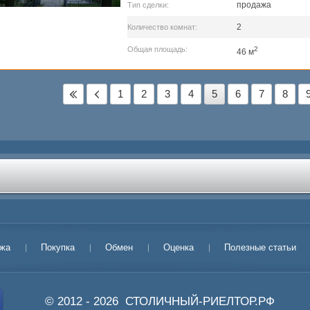
продажа
Тип сделки:
2
Количество комнат:
Общая площадь:
2
46 м
1
2
3
4
5
6
7
8
жа
Покупка
Обмен
Оценка
Полезные статьи
© 2012 - 2026
СТОЛИЧНЫЙ-РИЕЛТОР.РФ