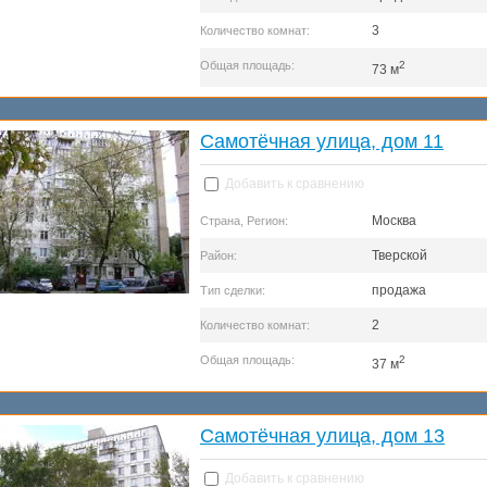
3
Количество комнат:
Общая площадь:
2
73 м
Самотёчная улица, дом 11
Добавить к сравнению
Москва
Страна, Регион:
Тверской
Район:
продажа
Тип сделки:
2
Количество комнат:
Общая площадь:
2
37 м
Самотёчная улица, дом 13
Добавить к сравнению