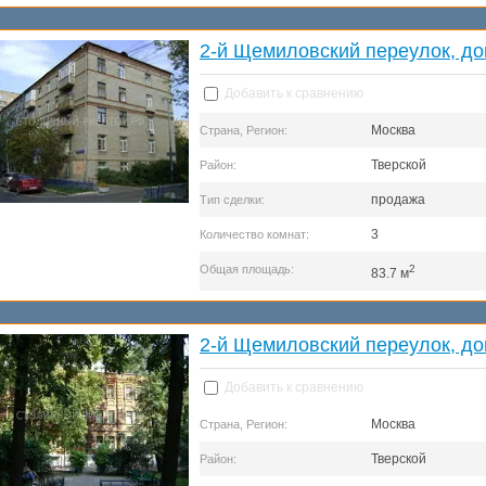
2-й Щемиловский переулок, до
Добавить к сравнению
Москва
Страна, Регион:
Тверской
Район:
продажа
Тип сделки:
3
Количество комнат:
Общая площадь:
2
83.7 м
2-й Щемиловский переулок, до
Добавить к сравнению
Москва
Страна, Регион:
Тверской
Район: