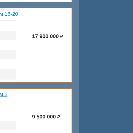
м 16-20
17 900 000
м 6
9 500 000