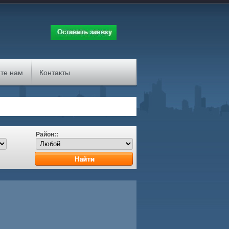
те нам
Контакты
Район::