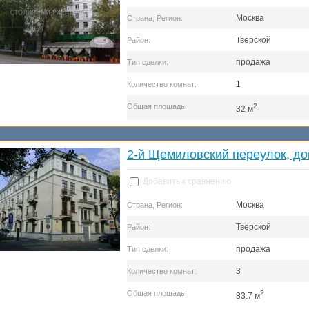
Москва
Страна, Регион:
Тверской
Район:
продажа
Тип сделки:
1
Количество комнат:
Общая площадь:
2
32 м
2-й Щемиловский переулок, до
Добавить к сравнению
Москва
Страна, Регион:
Тверской
Район:
продажа
Тип сделки:
3
Количество комнат:
Общая площадь:
2
83.7 м