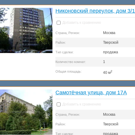
Никоновский переулок, дом 3/1
Добавить к сравнению
Москва
Страна, Регион:
Тверской
Район:
продажа
Тип сделки:
1
Количество комнат:
Общая площадь:
2
40 м
Самотёчная улица, дом 17А
Добавить к сравнению
Москва
Страна, Регион:
Тверской
Район:
продажа
Тип сделки: