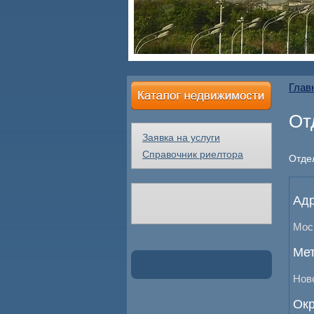
Глав
От
Заявка на услуги
Справочник риелтора
Отде
Адр
Моск
Мет
Нов
Окр