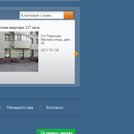
атная квартира 127 кв.м.
3-х комнатная квартира 120 кв.м
3-я Тверская-
Ямская улица, дом
44
127 / 73 / 18
Напишите нам
Контакты