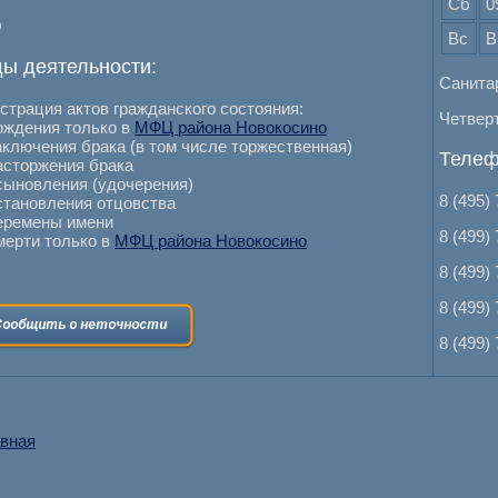
Сб
0
О
Вс
В
ы деятельности:
Санита
страция актов гражданского состояния:
Четверт
рождения только в
МФЦ района Новокосино
аключения брака (в том числе торжественная)
Телеф
асторжения брака
усыновления (удочерения)
8 (495)
установления отцовства
перемены имени
8 (499)
мерти только в
МФЦ района Новокосино
8 (499)
8 (499)
8 (499)
вная