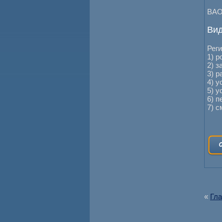
ВА
Вид
Реги
1) 
2) з
3) р
4) 
5) 
6) 
7) с
«
Гла