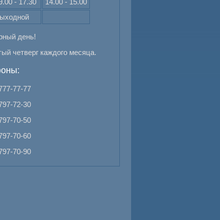
9.00 - 17.30
14.00 - 15.00
ыходной
рный день!
ый четверг каждого месяца.
оны:
 777-77-77
 797-72-30
 797-70-50
 797-70-60
 797-70-90