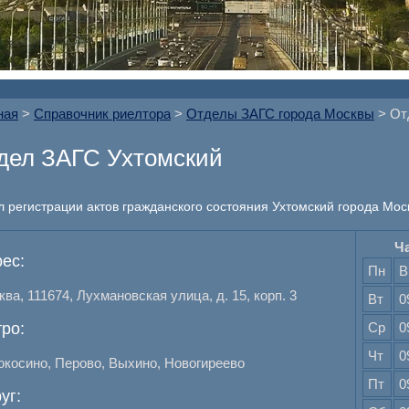
ная
>
Справочник риелтора
>
Отделы ЗАГС города Москвы
> От
дел ЗАГС Ухтомский
л регистрации актов гражданского состояния Ухтомский города Мос
Ч
ес:
Пн
В
ва, 111674, Лухмановская улица, д. 15, корп. 3
Вт
0
ро:
Ср
0
Чт
0
окосино, Перово, Выхино, Новогиреево
Пт
0
уг: