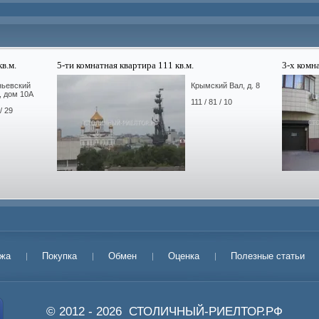
в.м.
5-ти комнатная квартира 111 кв.м.
3-х комн
ньевский
Крымский Вал, д. 8
, дом 10А
111 / 81 / 10
/ 29
жа
Покупка
Обмен
Оценка
Полезные статьи
© 2012 - 2026
СТОЛИЧНЫЙ-РИЕЛТОР.РФ